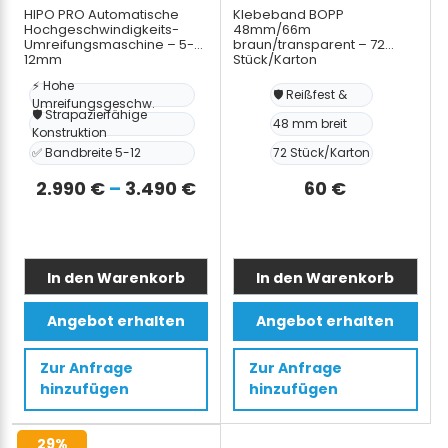
HIPO PRO Automatische
Klebeband BOPP
Hochgeschwindigkeits-
48mm/66m
Umreifungsmaschine – 5-
braun/transparent – 72
12mm
Stück/Karton
⚡ Hohe
🛡️ Reißfest &
Umreifungsgeschw.
🛡️ Strapazierfähige
48 mm breit
Konstruktion
✅ Bandbreite 5-12
72 Stück/Karton
Preisspanne:
2.990
€
–
3.490
€
60
€
2.990 €
bis
3.490 €
In den Warenkorb
In den Warenkorb
Dieses
Dieses
Angebot erhalten
Angebot erhalten
Produkt
Produkt
weist
weist
Zur Anfrage
Zur Anfrage
mehrere
mehrere
hinzufügen
hinzufügen
Varianten
Varianten
auf.
auf.
29%