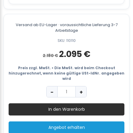
Versand ab EU-Lager · voraussichtliche Lieferung 3-7
Arbeitstage
SKU: 110110
Ursprünglicher
Aktueller
2.095
€
2.180
€
Preis
Preis
war:
ist:
2.180 €
2.095 €.
Preis zzgl. MwSt. • Die MwSt. wird beim Checkout
hinzugerechnet, wenn keine gültige USt-IdNr. angegeben
wird
MB820
−
+
Batterie-
Handwerkzeug
16-
In den Warenkorb
19
mm
Akku
Angebot erhalten
Umreifungsgerät