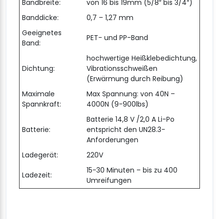
Bandbreite:
von 16 bis 19mm (5/8″ bis 3/4″)
Banddicke:
0,7 – 1,27 mm
Geeignetes
PET- und PP-Band
Band:
hochwertige Heißklebedichtung,
Dichtung:
Vibrationsschweißen
(Erwärmung durch Reibung)
Maximale
Max Spannung: von 40N –
Spannkraft:
4000N (9-900lbs)
Batterie 14,8 V /2,0 A Li-Po
Batterie:
entspricht den UN28.3-
Anforderungen
Ladegerät:
220V
15-30 Minuten – bis zu 400
Ladezeit:
Umreifungen