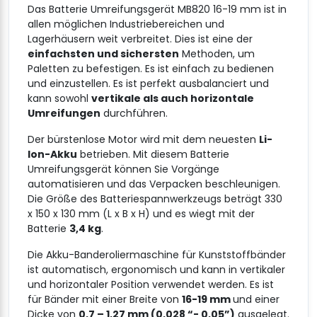
Das Batterie Umreifungsgerät MB820 16-19 mm ist in
allen möglichen Industriebereichen und
Lagerhäusern weit verbreitet. Dies ist eine der
einfachsten und sichersten
Methoden, um
Paletten zu befestigen. Es ist einfach zu bedienen
und einzustellen. Es ist perfekt ausbalanciert und
kann sowohl
vertikale als auch horizontale
Umreifungen
durchführen.
Der bürstenlose Motor wird mit dem neuesten
Li-
Ion-Akku
betrieben. Mit diesem Batterie
Umreifungsgerät können Sie Vorgänge
automatisieren und das Verpacken beschleunigen.
Die Größe des Batteriespannwerkzeugs beträgt 330
x 150 x 130 mm (L x B x H) und es wiegt mit der
Batterie
3,4 kg
.
Die Akku-Banderoliermaschine für Kunststoffbänder
ist automatisch, ergonomisch und kann in vertikaler
und horizontaler Position verwendet werden. Es ist
für Bänder mit einer Breite von
16-19 mm
und einer
Dicke von
0,7 – 1,27 mm (0,028 “- 0,05”)
ausgelegt.