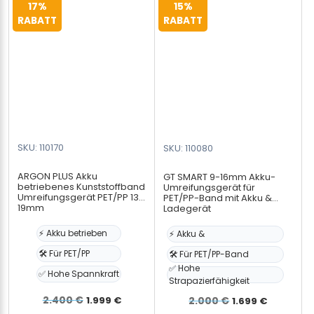
17%
15%
RABATT
RABATT
SKU: 110170
SKU: 110080
ARGON PLUS Akku
GT SMART 9-16mm Akku-
betriebenes Kunststoffband
Umreifungsgerät für
Umreifungsgerät PET/PP 13-
PET/PP-Band mit Akku &
19mm
Ladegerät
⚡ Akku betrieben
⚡ Akku &
🛠️ Für PET/PP
🛠️ Für PET/PP-Band
✅ Hohe
✅ Hohe Spannkraft
Strapazierfähigkeit
Ursprünglicher
Aktueller
Ursprünglic
Aktuell
2.400
€
1.999
€
2.000
€
1.699
€