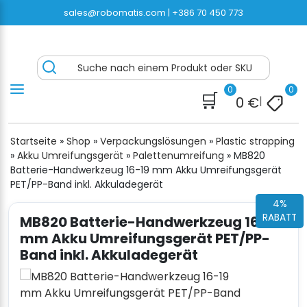
Zum
sales@robomatis.com |
+386 70 450 773
Inhalt
springen
Umreifungshop.de® – Schnelle kostenlose
Battery Strapping Tools and Packing Machines
Suche nach einem Produkt oder SKU
Lieferung von hochwertigen Umreifung
Delivered Fast and Free
0
0
🛒
0
€
|
Startseite
»
Shop
»
Verpackungslösungen
»
Plastic strapping
»
Akku Umreifungsgerät
»
Palettenumreifung
»
MB820
Batterie-Handwerkzeug 16-19 mm Akku Umreifungsgerät
PET/PP-Band inkl. Akkuladegerät
4%
RABATT
MB820 Batterie-Handwerkzeug 16-19
mm Akku Umreifungsgerät PET/PP-
Band inkl. Akkuladegerät