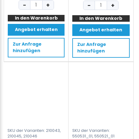
Preis
Preis
Preis
Preis
ARGON
GT
−
+
−
+
war:
ist:
war:
ist:
PLUS
SMART
2.400 €
1.999 €.
2.000 €
1.699 €
In den Warenkorb
Akku
In den Warenkorb
9-
betriebenes
16mm
Angebot erhalten
Angebot erhalten
Kunststoffband
Akku-
Umreifungsgerät
Umreifungsgerät
Zur Anfrage
Zur Anfrage
PET/PP
für
hinzufügen
hinzufügen
13-
PET/PP-
19mm
Band
Menge
mit
Akku
&
Ladegerät
Menge
SKU der Varianten: 210043,
SKU der Varianten:
210045, 210046
550531_01, 550521_01