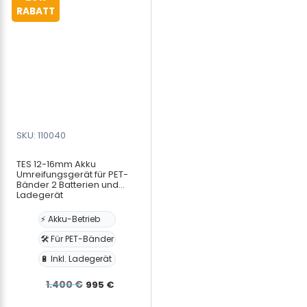
Die
Die
RABATT
Optionen
Optionen
können
können
auf
auf
der
der
Produktseite
Produktseite
gewählt
gewählt
werden
werden
SKU: 110040
TES 12-16mm Akku
Umreifungsgerät für PET-
Bänder 2 Batterien und
Ladegerät
⚡ Akku-Betrieb
🛠️ Für PET-Bänder
🔋 Inkl. Ladegerät
Ursprünglicher
Aktueller
1.400
€
995
€
Preis
Preis