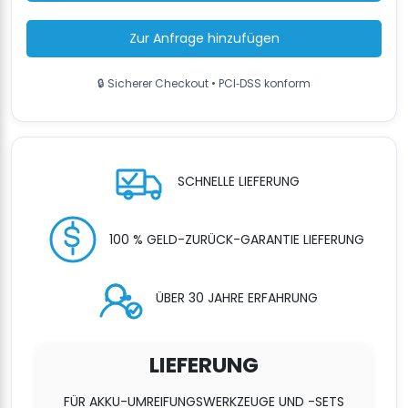
PET/PP-
Band
Zur Anfrage hinzufügen
inkl.
Akkuladegerät
🔒 Sicherer Checkout • PCI‑DSS konform
Menge
SCHNELLE LIEFERUNG
100 % GELD-ZURÜCK-GARANTIE LIEFERUNG
ÜBER 30 JAHRE ERFAHRUNG
LIEFERUNG
FÜR AKKU-UMREIFUNGSWERKZEUGE UND -SETS